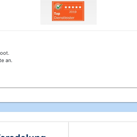
oot.
te an.