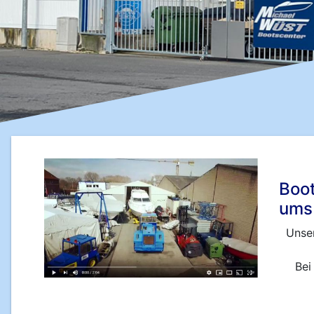
Boot
ums 
Unser
Bei