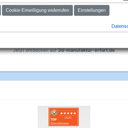
en Sie ein außergewöhnliches Geschenk oder Erinnerungss
3D-Manufaktur Erfurt
verwandelt einfache Smartphone-Fot
präzise 3D-Büsten und detailreiche Haustier-Skulpturen. Er
re Liebsten oder Ihr Haustier als edles Unikat in brillantem 
, Antik-Bronze, Marmor- oder Gneis-Optik – individuell verede
unserer Erfurter Werkstatt.
Jetzt entdecken auf
3d-manufaktur-erfurt.de