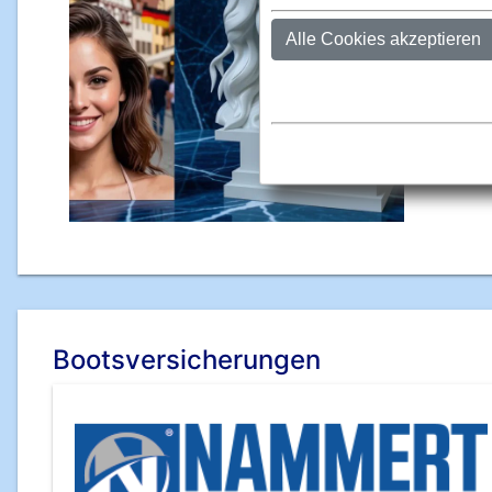
Such
Die
hoch
Sie Ih
Silk
Bootsversicherungen