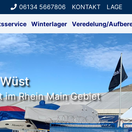
06134 5667806
KONTAKT
LAGE
tsservice
Winterlager
Veredelung/Aufbere
 Wüst
t im Rhein Main Gebiet