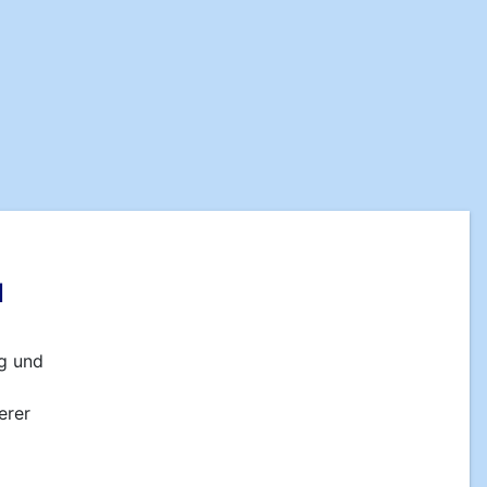
d
ng und
erer