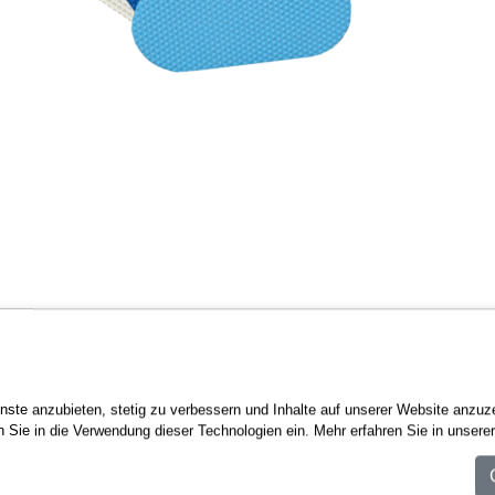
Besondere Geschenkidee:
Dein Foto als edle
3D-Skulptu