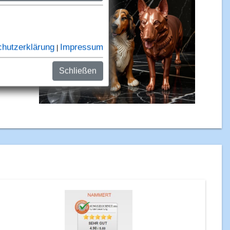
tück?
os in
leben
Kupfer-
lt in